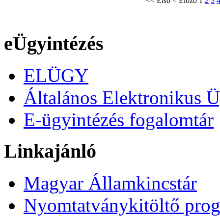
<<
Első
<
Előző
1
2
3
eÜgyintézés
ELÜGY
Általános Elektronikus Ü
E-ügyintézés fogalomtár
Linkajánló
Magyar Államkincstár
Nyomtatványkitöltő pro