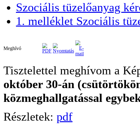
Szociális tüzelőanyag ké
1. melléklet Szociális tü
Meghívó
Tisztelettel meghívom a Képv
október 30-án (csütörtökön
közmeghallgatással egybekö
Részletek:
pdf