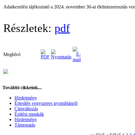
Adatkezelési tájékoztató a 2024. november 30-ai élelmiszerosztás v
Részletek:
pdf
Meghívó
További cikkeink...
Hirdetmény
Értesítés vegyszeres gyomírtásról
Címváltozás
Építési munkák
Hirdetmény
Támogatás