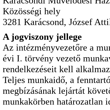
Karácsondi Művelődési Ház,
Közösségi hely
3281 Karácsond, József Attil
A jogviszony jellege
Az intézményvezetőre a mun
évi I. törvény vezető munka
rendelkezéseit kell alkalma
Teljes munkaidő, a fenntart
megbízásának lejártát követ
munkakörben határozatlan id