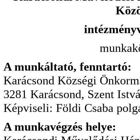
Közö
intézményv
munkakö
A munkáltató, fenntartó:
Karácsond Községi Önkorm
3281 Karácsond, Szent Istvá
Képviseli: Földi Csaba polg
A munkavégzés helye: