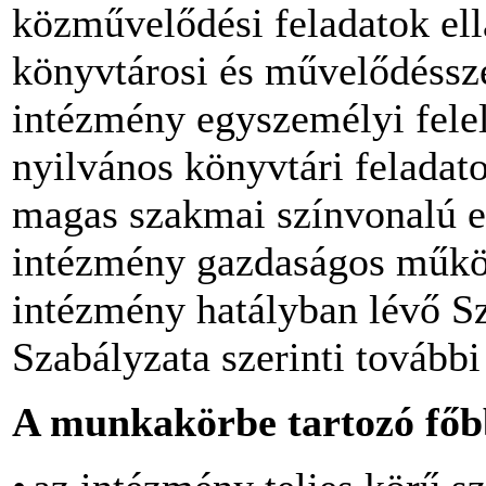
közművelődési feladatok el
könyvtárosi és művelődéssze
intézmény egyszemélyi felel
nyilvános könyvtári feladat
magas szakmai színvonalú el
intézmény gazdaságos működ
intézmény hatályban lévő S
Szabályzata szerinti további 
A munkakörbe tartozó főb