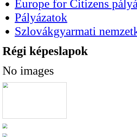
Europe for Citizens pályá
Pályázatok
Szlovákgyarmati nemzetk
Régi képeslapok
No images