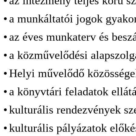
•
az intézmény teljes körű s
•
a munkáltatói jogok gyakor
•
az éves munkaterv és beszá
•
a közművelődési alapszolg
•
Helyi művelődő közössége
•
a könyvtári feladatok ellát
•
kulturális rendezvények sz
•
kulturális pályázatok előké