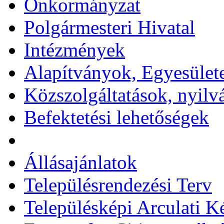
Önkormányzat
Polgármesteri Hivatal
Intézmények
Alapítványok, Egyesület
Közszolgáltatások, nyilv
Befektetési lehetőségek
Állásajánlatok
Településrendezési Terv
Településképi Arculati 