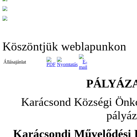
Köszöntjük weblapunkon
Állásajánlat
PÁLYÁZA
Karácsond Községi Önko
pályáz
Karácsondi Művelődési H