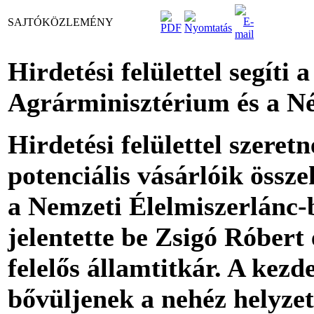
SAJTÓKÖZLEMÉNY
Hirdetési felülettel segíti 
Agrárminisztérium és a N
Hirdetési felülettel szeretn
potenciális vásárlóik össz
a Nemzeti Élelmiszerlánc-b
jelentette be Zsigó Róbert 
felelős államtitkár. A kez
bővüljenek a nehéz helyze