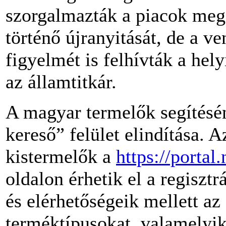
szorgalmazták a piacok megf
történő újranyitását, de a v
figyelmét is felhívták a hel
az államtitkár.
A magyar termelők segítésé
kereső” felület elindítása. 
kistermelők a
https://portal
oldalon érhetik el a regiszt
és elérhetőségeik mellett az 
terméktípusokat, valamelyik