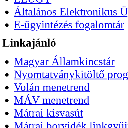
Általános Elektronikus Ü
E-ügyintézés fogalomtár
Linkajánló
Magyar Államkincstár
Nyomtatványkitöltő pro
Volán menetrend
MÁV menetrend
Mátrai kisvasút
Mátrai borvidék linkgyű