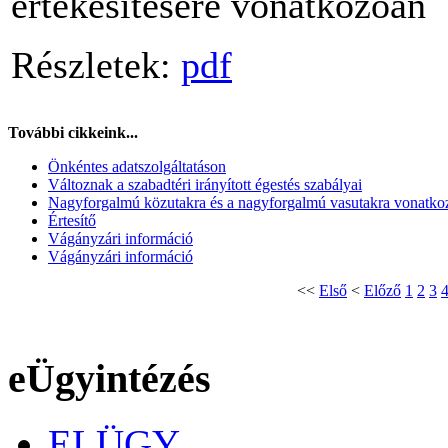
értékesítésére vonatkozóan
Részletek:
pdf
További cikkeink...
Önkéntes adatszolgáltatáson
Változnak a szabadtéri irányított égestés szabályai
Nagyforgalmú közutakra és a nagyforgalmú vasutakra vonatkoz
Értesítő
Vágányzári információ
Vágányzári információ
<<
Első
<
Előző
1
2
3
eÜgyintézés
ELÜGY