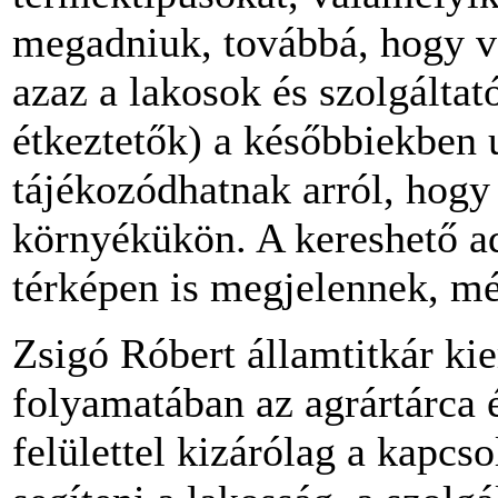
megadniuk, továbbá, hogy vál
azaz a lakosok és szolgálta
étkeztetők) a későbbiekben
tájékozódhatnak arról, hogy 
környékükön. A kereshető ad
térképen is megjelennek, m
Zsigó Róbert államtitkár kie
folyamatában az agrártárca 
felülettel kizárólag a kapcso