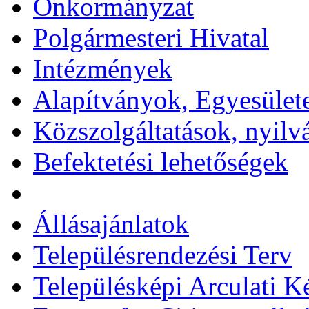
Önkormányzat
Polgármesteri Hivatal
Intézmények
Alapítványok, Egyesület
Közszolgáltatások, nyilv
Befektetési lehetőségek
Állásajánlatok
Településrendezési Terv
Településképi Arculati 