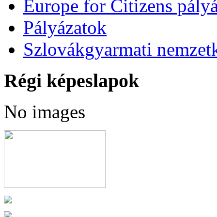
Europe for Citizens pályá
Pályázatok
Szlovákgyarmati nemzetk
Régi képeslapok
No images