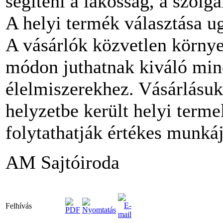
segíteni a lakosság, a szolgá
A helyi termék választása u
A vásárlók közvetlen környe
módon juthatnak kiváló mi
élelmiszerekhez. Vásárlásuk
helyzetbe került helyi terme
folytathatják értékes munkáj
AM Sajtóiroda
Felhívás