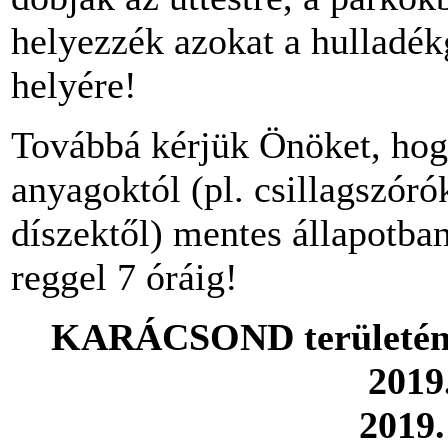
helyezzék azokat a hulladé
helyére!
Továbbá kérjük Önöket, hogy
anyagoktól (pl. csillagszóró
díszektől) mentes állapotban
reggel 7 óráig!
KARÁCSOND területén a 
2019
2019.