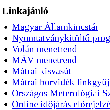
Linkajánló
Magyar Államkincstár
Nyomtatványkitöltő pro
Volán menetrend
MÁV menetrend
Mátrai kisvasút
Mátrai borvidék linkgyű
Országos Meterológiai Sz
Online időjárás előrejelz