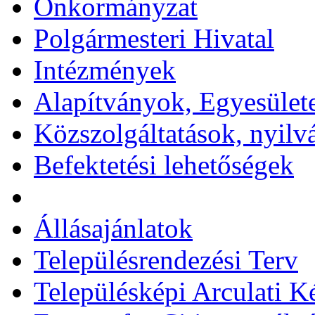
Önkormányzat
Polgármesteri Hivatal
Intézmények
Alapítványok, Egyesület
Közszolgáltatások, nyilv
Befektetési lehetőségek
Állásajánlatok
Településrendezési Terv
Településképi Arculati 