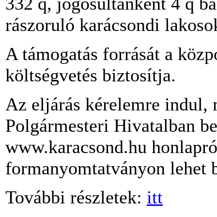
332 q, jogosultanként 4 q ba
rászoruló karácsondi lakoso
A támogatás forrását a közp
költségvetés biztosítja.
Az eljárás kérelemre indul,
Polgármesteri Hivatalban be
www.karacsond.hu honlapr
formanyomtatványon lehet b
További részletek:
itt