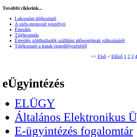
További cikkeink...
Lakossági tájékoztató
A szén-monoxid veszélyei
Értesítés
Tájékoztatás
Értesítés zöldhulladék szállítási időpontjának változásáról
Tájékoztató a kutak engedélyezéséről
<<
Első
<
Előző
1
2
3
eÜgyintézés
ELÜGY
Általános Elektronikus Ü
E-ügyintézés fogalomtár