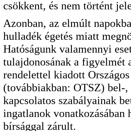
csökkent, és nem történt jel
Azonban, az elmúlt napokban 
hulladék égetés miatt megnö
Hatóságunk valamennyi esetb
tulajdonosának a figyelmét 
rendelettel kiadott Országo
(továbbiakban: OTSZ) bel-, é
kapcsolatos szabályainak beta
ingatlanok vonatkozásában ha
bírsággal zárult.