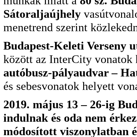
munkák miatt a
80 sz. Buda
Sátoraljaújhely
vasútvonalo
menetrend szerint közleked
Budapest-Keleti Verseny u
között az InterCity vonatok 
autóbusz-pályaudvar – Ha
és sebesvonatok helyett von
2019. május 13 – 26-ig Bu
indulnak és oda nem érkez
módosított viszonylatban é