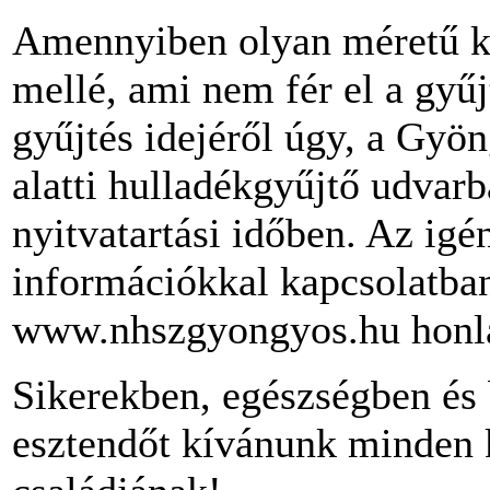
Amennyiben olyan méretű ka
mellé, ami nem fér el a gyűj
gyűjtés idejéről úgy, a Gyö
alatti hulladékgyűjtő udvarb
nyitvatartási időben. Az igén
információkkal kapcsolatban
www.nhszgyongyos.hu honl
Sikerekben, egészségben és
esztendőt kívánunk minden