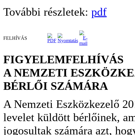
További részletek:
pdf
FELHÍVÁS
FIGYELEMFELHÍVÁS
A NEMZETI ESZKÖZK
BÉRLŐI SZÁMÁRA
A Nemzeti Eszközkezelő 201
levelet küldött bérlőinek, a
jogosultak számára azt, hog