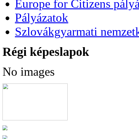
Europe for Citizens pályá
Pályázatok
Szlovákgyarmati nemzetk
Régi képeslapok
No images