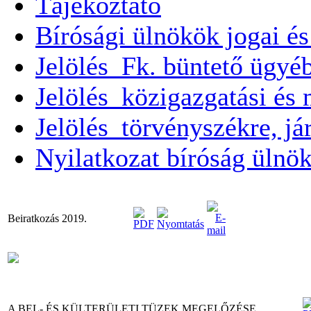
Tájékoztató
Bírósági ülnökök jogai és
Jelölés_Fk. büntető ügyéb
Jelölés_közigazgatási és
Jelölés_törvényszékre, já
Nyilatkozat bíróság ülnök
Beiratkozás 2019.
A BEL- ÉS KÜLTERÜLETI TÜZEK MEGELŐZÉSE