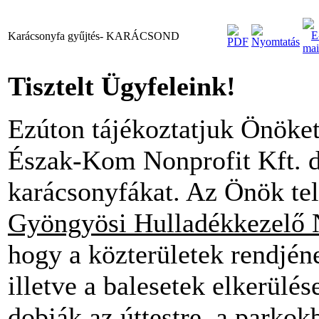
Karácsonyfa gyűjtés- KARÁCSOND
Tisztelt Ügyfeleink!
Ezúton tájékoztatjuk Önöke
Észak-Kom Nonprofit Kft. dí
karácsonyfákat. Az Önök tel
Gyöngyösi Hulladékkezelő N
hogy a közterületek rendjén
illetve a balesetek elkerülé
dobják az úttestre, a parkok