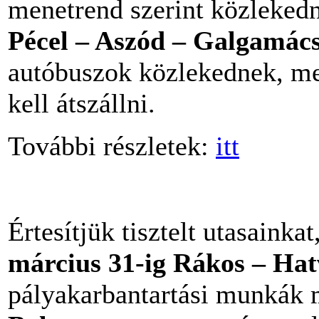
menetrend szerint közleked
Pécel – Aszód – Galgamác
autóbuszok közlekednek, m
kell átszállni.
További részletek:
itt
Értesítjük tisztelt utasainka
március 31-ig Rákos – Ha
pályakarbantartási munkák 