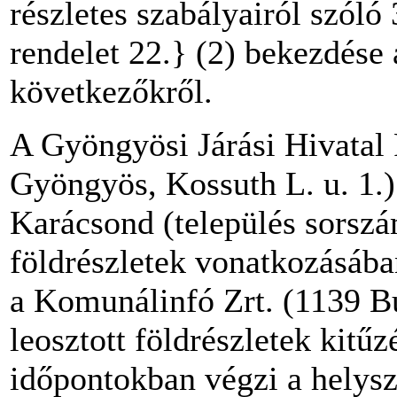
részletes szabályairól szóló
rendelet 22.} (2) bekezdése 
következőkről.
A Gyöngyösi Járási Hivatal 
Gyöngyös, Kossuth L. u. 1.) 
Karácsond (település sorszám
földrészletek vonatkozásában
a Komunálinfó Zrt. (1139 Bu
leosztott földrészletek kitűz
időpontokban végzi a helysz