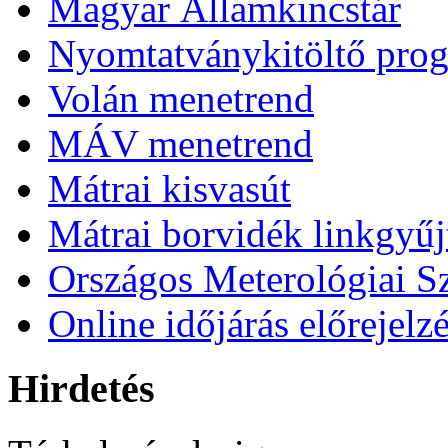
Magyar Államkincstár
Nyomtatványkitöltő pro
Volán menetrend
MÁV menetrend
Mátrai kisvasút
Mátrai borvidék linkgyű
Országos Meterológiai Sz
Online időjárás előrejelz
Hirdetés