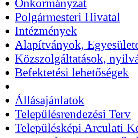
Önkormányzat
Polgármesteri Hivatal
Intézmények
Alapítványok, Egyesület
Közszolgáltatások, nyilv
Befektetési lehetőségek
Állásajánlatok
Településrendezési Terv
Településképi Arculati 