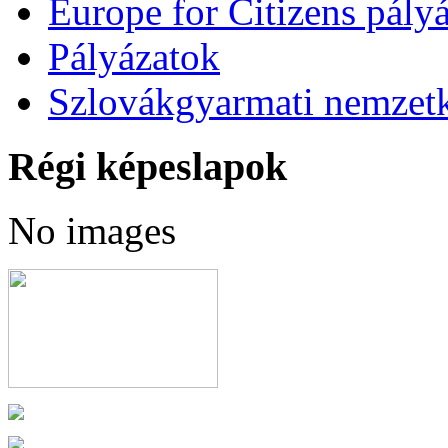
Europe for Citizens pályá
Pályázatok
Szlovákgyarmati nemzetk
Régi képeslapok
No images