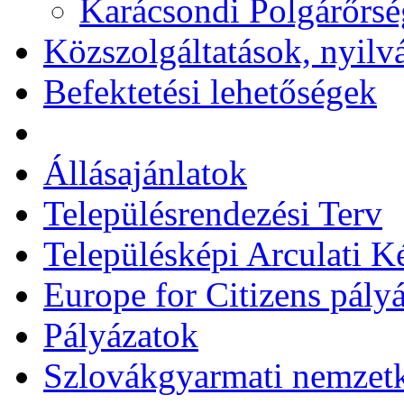
Karácsondi Polgárőrsé
Közszolgáltatások, nyilv
Befektetési lehetőségek
Állásajánlatok
Településrendezési Terv
Településképi Arculati 
Europe for Citizens pályá
Pályázatok
Szlovákgyarmati nemzetk