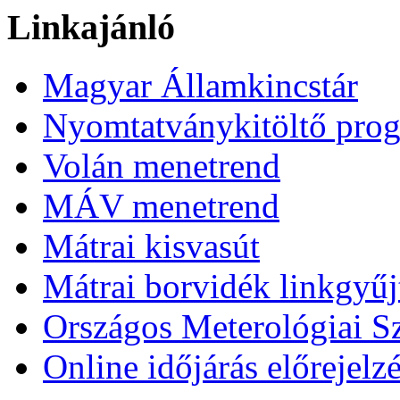
Linkajánló
Magyar Államkincstár
Nyomtatványkitöltő pro
Volán menetrend
MÁV menetrend
Mátrai kisvasút
Mátrai borvidék linkgyű
Országos Meterológiai Sz
Online időjárás előrejelz