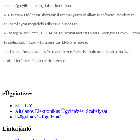
lehetőség nyílik kemping-tábor létesítésére.
A 3-as számú főút csatlakozásánál üzemanyagtöltő állomás építhető, melyhez az
önkormányzat megfelelő telket tud biztosítani.
A község belterületén, a 3204. sz. főútvonal mellett (Mátra-Gyöngyös-Heves- Tiszat
és szolgáltató házak kiépítésére van kiváló lehetőség.
Ipari és mezőgazdasági tevékenységek végzésére is alkalmas, infrastruktúrával
ellátott területek állnak rendelkezésre.
eÜgyintézés
ELÜGY
Általános Elektronikus Ügyintézési Szabályzat
E-ügyintézés fogalomtár
Linkajánló