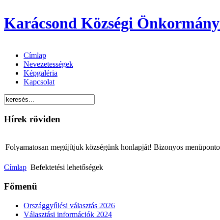
Karácsond Községi Önkormány
Címlap
Nevezetességek
Képgaléria
Kapcsolat
Hírek röviden
Folyamatosan megújítjuk községünk honlapját! Bizonyos menüpontok 
Címlap
Befektetési lehetőségek
Főmenü
Országgyűlési választás 2026
Választási információk 2024