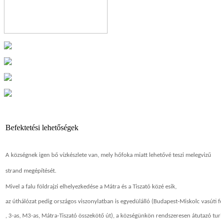
Befektetési lehetőségek
A községnek igen bő vízkészlete van, mely hőfoka miatt lehetővé teszi melegvizű
strand megépítését.
Mivel a falu földrajzi elhelyezkedése a Mátra és a Tiszató közé esik,
az úthálózat pedig országos viszonylatban is egyedülálló (Budapest-Miskolc vasúti 
, 3-as, M3-as, Mátra-Tiszató összekötő út), a községünkön rendszeresen átutazó tur