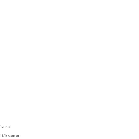
fővonal
isták számára