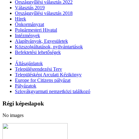
Országgyűlési választás 2022
Választás 2019
Országgyűlési választás 2018
Hírek
Önkormányzat
Polgármesteri Hivatal
Intézmények
Alapítványok, Egyesületek
Közszolgáltatások, nyilvántartások
Befektetési lehetőségek
Állásajánlatok
Településrendezési Terv
Településképi Arculati Kézikönyv
Europe for Citizens pályázat
Pályázatok
Szlovákgyarmati nemzetközi találkozó
Régi képeslapok
No images