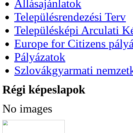
Állásajánlatok
Településrendezési Terv
Településképi Arculati 
Europe for Citizens pályá
Pályázatok
Szlovákgyarmati nemzetk
Régi képeslapok
No images