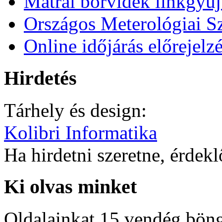
Mátrai borvidék linkgyű
Országos Meterológiai Sz
Online időjárás előrejelz
Hirdetés
Tárhely és design:
Kolibri Informatika
Ha hirdetni szeretne, érdek
Ki olvas minket
Oldalainkat 15 vendég böng