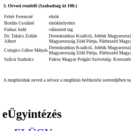
3. Orvosi rendelő (Szabadság út 100.)
Fehér Ferencné
elnök
Bordás Gyuláné
elnökhelyettes
Farkas Judit
választott tag
Dr. Takács Zoltán
Demokratikus Koalíció, Jobbik Magyarors
Albert
Magyarország Zöld Pártja, Párbeszéd Magyar
Demokratikus Koalíció, Jobbik Magyarors
Csörgics Gábor Mátyás
Magyarország Zöld Pártja, Párbeszéd Magyar
Szűcsi Szabolcs
Fidesz Magyar Polgári Szövetség- Kereszté
A megbízottak neveit a névsor a megbízás beérkezési sorrendjében ta
eÜgyintézés