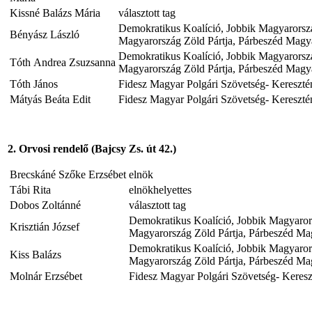
Kissné Balázs Mária
választott tag
Demokratikus Koalíció, Jobbik Magyarors
Bényász László
Magyarország Zöld Pártja, Párbeszéd Magya
Demokratikus Koalíció, Jobbik Magyarors
Tóth Andrea Zsuzsanna
Magyarország Zöld Pártja, Párbeszéd Magya
Tóth János
Fidesz Magyar Polgári Szövetség- Kereszté
Mátyás Beáta Edit
Fidesz Magyar Polgári Szövetség- Kereszté
2. Orvosi rendelő (Bajcsy Zs. út 42.)
Brecskáné Szőke Erzsébet
elnök
Tábi Rita
elnökhelyettes
Dobos Zoltánné
választott tag
Demokratikus Koalíció, Jobbik Magyaro
Krisztián József
Magyarország Zöld Pártja, Párbeszéd Mag
Demokratikus Koalíció, Jobbik Magyaro
Kiss Balázs
Magyarország Zöld Pártja, Párbeszéd Mag
Molnár Erzsébet
Fidesz Magyar Polgári Szövetség- Keres