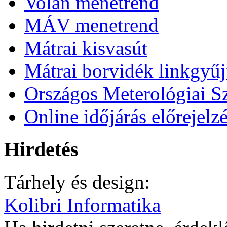
Volán menetrend
MÁV menetrend
Mátrai kisvasút
Mátrai borvidék linkgyű
Országos Meterológiai Sz
Online időjárás előrejelz
Hirdetés
Tárhely és design:
Kolibri Informatika