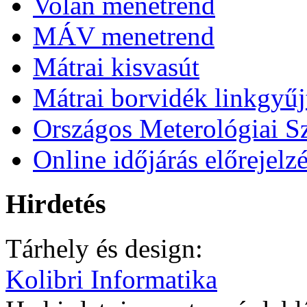
Volán menetrend
MÁV menetrend
Mátrai kisvasút
Mátrai borvidék linkgyű
Országos Meterológiai Sz
Online időjárás előrejelz
Hirdetés
Tárhely és design:
Kolibri Informatika