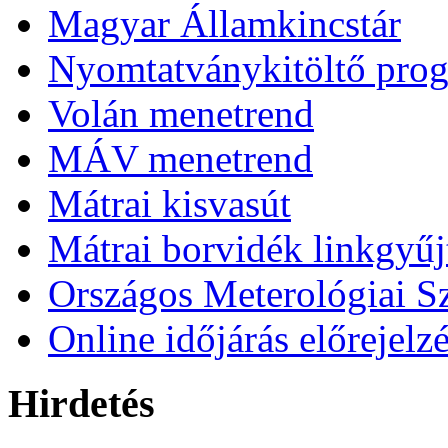
Magyar Államkincstár
Nyomtatványkitöltő pro
Volán menetrend
MÁV menetrend
Mátrai kisvasút
Mátrai borvidék linkgyű
Országos Meterológiai Sz
Online időjárás előrejelz
Hirdetés