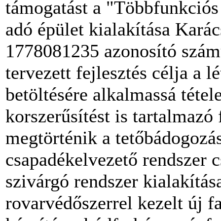
támogatást a "Többfunkciós
adó épület kialakítása Kará
1778081235 azonosító számú
tervezett fejlesztés célja a
betöltésére alkalmassá tétel
korszerűsítést is tartalmazó 
megtörténik a tetőbádogozás
csapadékelvezető rendszer cs
szivárgó rendszer kialakítás
rovarvédőszerrel kezelt új f