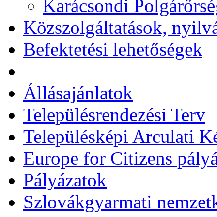
Karácsondi Polgárőrsé
Közszolgáltatások, nyilv
Befektetési lehetőségek
Állásajánlatok
Településrendezési Terv
Településképi Arculati 
Europe for Citizens pályá
Pályázatok
Szlovákgyarmati nemzetk