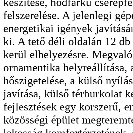
készítése, hódfarkú cserépfe
felszerelése. A jelenlegi gé
energetikai igények javítás
ki. A tető déli oldalán 12
kerül elhelyezésre. Megvaló
ornamentika helyreállítása,
hőszigetelése, a külső nyílá
javítása, külső térburkolat 
fejlesztések egy korszerű,
közösségi épület megteremté
lakosság komfortérzetének, 