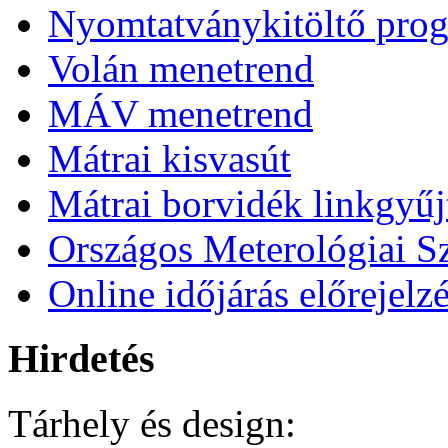
Nyomtatványkitöltő pro
Volán menetrend
MÁV menetrend
Mátrai kisvasút
Mátrai borvidék linkgyű
Országos Meterológiai Sz
Online időjárás előrejelz
Hirdetés
Tárhely és design: