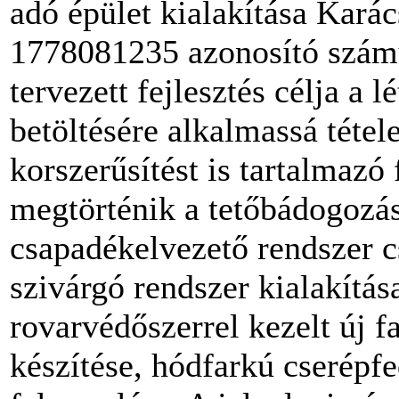
adó épület kialakítása Kará
1778081235 azonosító számú
tervezett fejlesztés célja a
betöltésére alkalmassá tétel
korszerűsítést is tartalmazó 
megtörténik a tetőbádogozás
csapadékelvezető rendszer cs
szivárgó rendszer kialakítás
rovarvédőszerrel kezelt új f
készítése, hódfarkú cserépfe