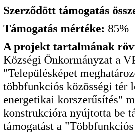
Szerződött támogatás össz
Támogatás mértéke:
85%
A projekt tartalmának röv
Községi Önkormányzat a VP
"Településképet meghatározó
többfunkciós közösségi tér l
energetikai korszerűsítés" 
konstrukcióra nyújtotta be t
támogatást a "Többfunkciós