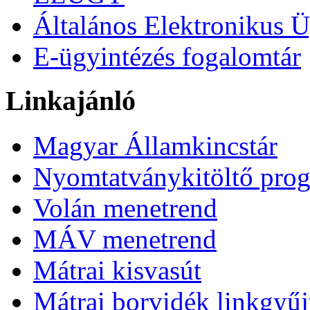
Általános Elektronikus Ü
E-ügyintézés fogalomtár
Linkajánló
Magyar Államkincstár
Nyomtatványkitöltő pro
Volán menetrend
MÁV menetrend
Mátrai kisvasút
Mátrai borvidék linkgyű