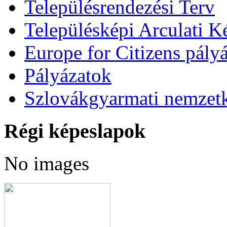
Településrendezési Terv
Településképi Arculati 
Europe for Citizens pályá
Pályázatok
Szlovákgyarmati nemzetk
Régi képeslapok
No images