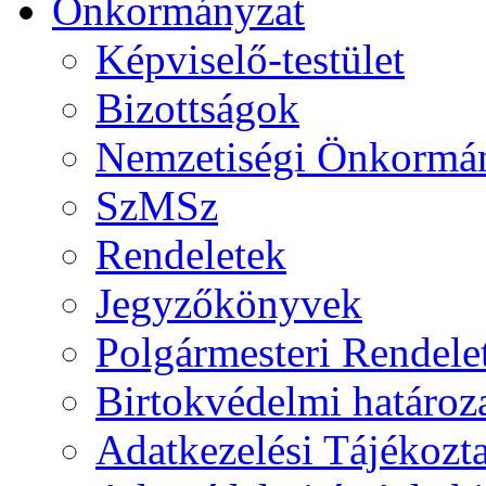
Önkormányzat
Képviselő-testület
Bizottságok
Nemzetiségi Önkormá
SzMSz
Rendeletek
Jegyzőkönyvek
Polgármesteri Rendele
Birtokvédelmi határoz
Adatkezelési Tájékozt