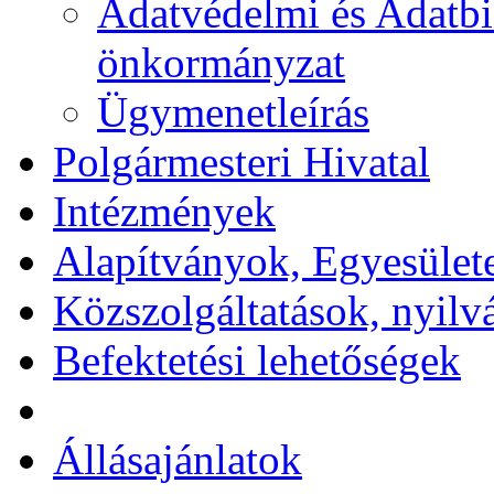
Adatvédelmi és Adatbi
önkormányzat
Ügymenetleírás
Polgármesteri Hivatal
Intézmények
Alapítványok, Egyesület
Közszolgáltatások, nyilv
Befektetési lehetőségek
Állásajánlatok