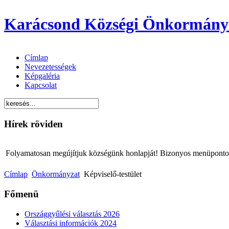
Karácsond Községi Önkormány
Címlap
Nevezetességek
Képgaléria
Kapcsolat
Hírek röviden
Folyamatosan megújítjuk községünk honlapját! Bizonyos menüpontok 
Címlap
Önkormányzat
Képviselő-testület
Főmenü
Országgyűlési választás 2026
Választási információk 2024