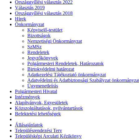
Országgyűlési választás 2022
Választás 2019
Országgyűlési választás 2018
Hírek
Önkormányzat
Képviselő-testület
Bizottságok
Nemzetiségi Önkormányzat
SzMSz
Rendeletek
Jegyzőkönyvek
Polgármesteri Rendeletek, Határozatok
Birtokvédelmi határozat
Adatkezelési Tájékoztató önkormányzat
Adatvédelmi és Adatbiztonsági Szabályzat önkormányza
Ügymenetleírás
Polgármesteri Hivatal
Intézmények
Alapítványok, Egyesületek
Közszolgáltatások, nyilvántartások
Befektetési lehetőségek
Állásajánlatok
Településrendezési Terv
Településképi Arculati Kézikönyv