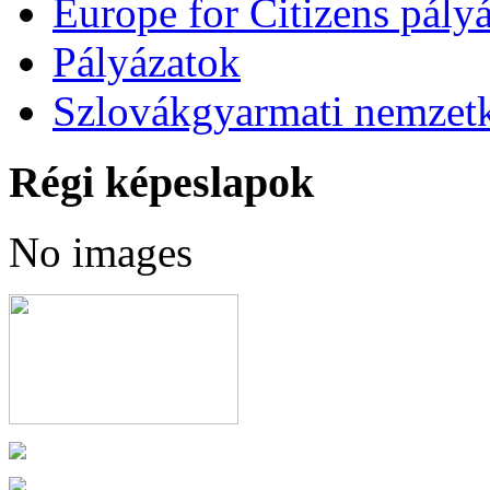
Europe for Citizens pályá
Pályázatok
Szlovákgyarmati nemzetk
Régi képeslapok
No images