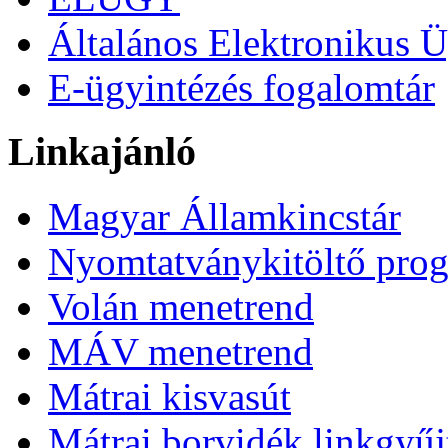
Általános Elektronikus Ü
E-ügyintézés fogalomtár
Linkajánló
Magyar Államkincstár
Nyomtatványkitöltő pro
Volán menetrend
MÁV menetrend
Mátrai kisvasút
Mátrai borvidék linkgyű