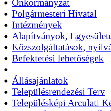
Önkormányzat
Polgármesteri Hivatal
Intézmények
Alapítványok, Egyesület
Közszolgáltatások, nyilv
Befektetési lehetőségek
Állásajánlatok
Településrendezési Terv
Településképi Arculati 