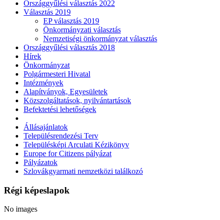
Országgyűlési választás 2022
Választás 2019
EP választás 2019
Önkormányzati választás
Nemzetiségi önkormányzat választás
Országgyűlési választás 2018
Hírek
Önkormányzat
Polgármesteri Hivatal
Intézmények
Alapítványok, Egyesületek
Közszolgáltatások, nyilvántartások
Befektetési lehetőségek
Állásajánlatok
Településrendezési Terv
Településképi Arculati Kézikönyv
Europe for Citizens pályázat
Pályázatok
Szlovákgyarmati nemzetközi találkozó
Régi képeslapok
No images