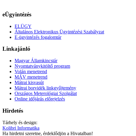
eÜgyintézés
ELÜGY
Általános Elektronikus Ügyintézési Szabályzat
E-ügyintézés fogalomtár
Linkajánló
Magyar Államkincstár
Nyomtatványkitöltő program
Volán menetrend
MÁV menetrend
Mátrai kisvasút
Mátrai borvidék linkgyűjtemény
Országos Meterológiai Szolgálat
Online időjárás előrejelzés
Hirdetés
Tárhely és design:
Kolibri Informatika
Ha hirdetni szeretne, érdeklődjön a Hivatalban!