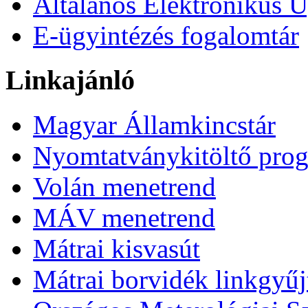
Általános Elektronikus Ü
E-ügyintézés fogalomtár
Linkajánló
Magyar Államkincstár
Nyomtatványkitöltő pro
Volán menetrend
MÁV menetrend
Mátrai kisvasút
Mátrai borvidék linkgyű