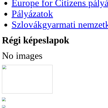
Europe for Citizens pályá
Pályázatok
Szlovákgyarmati nemzetk
Régi képeslapok
No images