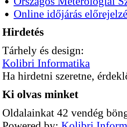
Országos Meterológiai Sz
Online időjárás előrejelz
Hirdetés
Tárhely és design:
Kolibri Informatika
Ha hirdetni szeretne, érdek
Ki olvas minket
Oldalainkat 42 vendég böng
Powered by:
Kolibri Inform