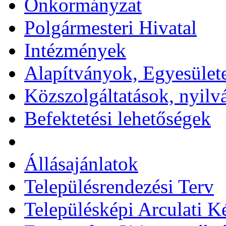
Önkormányzat
Polgármesteri Hivatal
Intézmények
Alapítványok, Egyesület
Közszolgáltatások, nyilv
Befektetési lehetőségek
Állásajánlatok
Településrendezési Terv
Településképi Arculati 