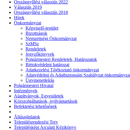
Országgyűlési választás 2022
Választás 2019
Országgyűlési választás 2018
Hírek
Önkormányzat
Képviselő-testület
Bizottságok
Nemzetiségi Önkormányzat
SzMSz
Rendeletek
Jegyzőkönyvek
Polgármesteri Rendeletek, Határozatok
Birtokvédelmi határozat
Adatkezelési Tájékoztató önkormányzat
Adatvédelmi és Adatbiztonsági Szabályzat önkormányza
Ügymenetleírás
Polgármesteri Hivatal
Intézmények
Alapítványok, Egyesületek
Közszolgáltatások, nyilvántartások
Befektetési lehetőségek
Állásajánlatok
Településrendezési Terv
Településképi Arculati Kézikönyv