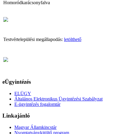
Homoródkarácsonyfalva
Testvértelepülési megállapodás:
letölthető
eÜgyintézés
ELÜGY
Általános Elektronikus Ügyintézési Szabályzat
E-ügyintézés fogalomtár
Linkajánló
Magyar Államkincstár
Nyomtatványkitöltő program