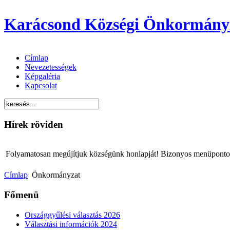
Karácsond Községi Önkormány
Címlap
Nevezetességek
Képgaléria
Kapcsolat
Hírek röviden
Folyamatosan megújítjuk községünk honlapját! Bizonyos menüpontok 
Címlap
Önkormányzat
Főmenü
Országgyűlési választás 2026
Választási információk 2024