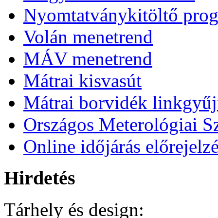
Nyomtatványkitöltő pro
Volán menetrend
MÁV menetrend
Mátrai kisvasút
Mátrai borvidék linkgyű
Országos Meterológiai Sz
Online időjárás előrejelz
Hirdetés
Tárhely és design: