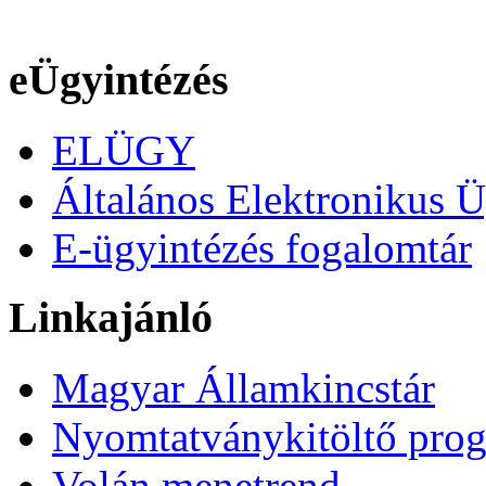
eÜgyintézés
ELÜGY
Általános Elektronikus Ü
E-ügyintézés fogalomtár
Linkajánló
Magyar Államkincstár
Nyomtatványkitöltő pro
Volán menetrend