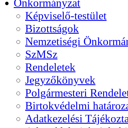
Önkormányzat
Képviselő-testület
Bizottságok
Nemzetiségi Önkormá
SzMSz
Rendeletek
Jegyzőkönyvek
Polgármesteri Rendele
Birtokvédelmi határoz
Adatkezelési Tájékozt