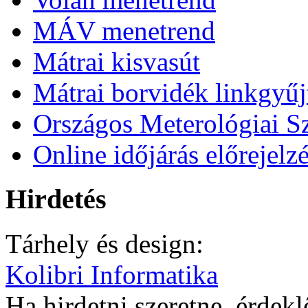
MÁV menetrend
Mátrai kisvasút
Mátrai borvidék linkgyű
Országos Meterológiai Sz
Online időjárás előrejelz
Hirdetés
Tárhely és design:
Kolibri Informatika
Ha hirdetni szeretne, érdek