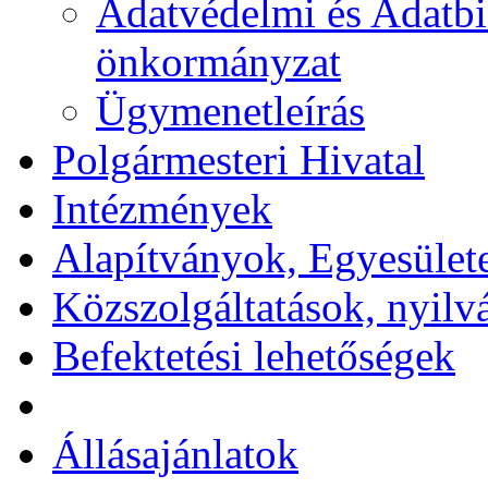
Adatvédelmi és Adatbi
önkormányzat
Ügymenetleírás
Polgármesteri Hivatal
Intézmények
Alapítványok, Egyesület
Közszolgáltatások, nyilv
Befektetési lehetőségek
Állásajánlatok