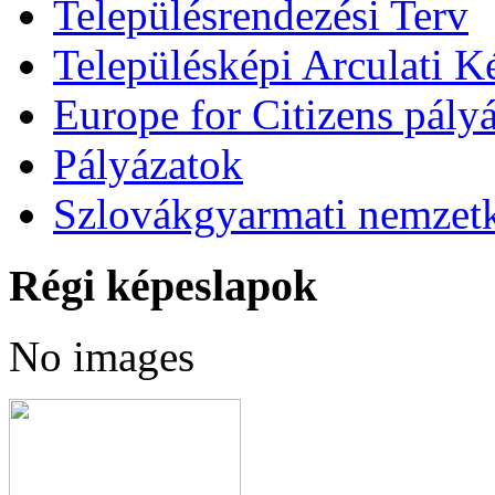
Településrendezési Terv
Településképi Arculati 
Europe for Citizens pályá
Pályázatok
Szlovákgyarmati nemzetk
Régi képeslapok
No images