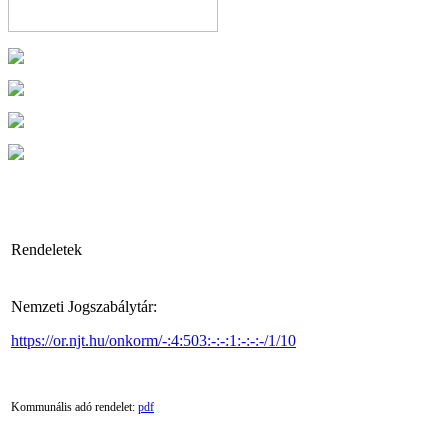
Rendeletek
Nemzeti Jogszabálytár:
https://or.njt.hu/onkorm/-:4:503:-:-:1:-:-:-/1/10
Kommunális adó rendelet:
pdf