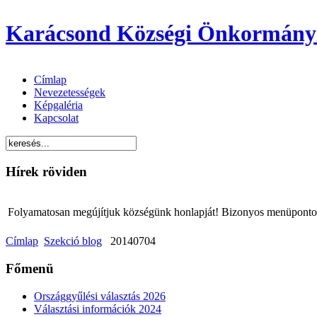
Karácsond Községi Önkormány
Címlap
Nevezetességek
Képgaléria
Kapcsolat
Hírek röviden
Folyamatosan megújítjuk községünk honlapját! Bizonyos menüpontok 
Címlap
Szekció blog
20140704
Főmenü
Országgyűlési választás 2026
Választási információk 2024