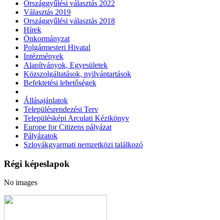
Országgyűlési választás 2022
Választás 2019
Országgyűlési választás 2018
Hírek
Önkormányzat
Polgármesteri Hivatal
Intézmények
Alapítványok, Egyesületek
Közszolgáltatások, nyilvántartások
Befektetési lehetőségek
Állásajánlatok
Településrendezési Terv
Településképi Arculati Kézikönyv
Europe for Citizens pályázat
Pályázatok
Szlovákgyarmati nemzetközi találkozó
Régi képeslapok
No images