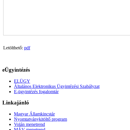
Letölthető:
pdf
eÜgyintézés
ELÜGY
Általános Elektronikus Ügyintézési Szabályzat
E-ügyintézés fogalomtár
Linkajánló
Magyar Államkincstár
Nyomtatványkitöltő program
Volán menetrend
MÁV menetrend