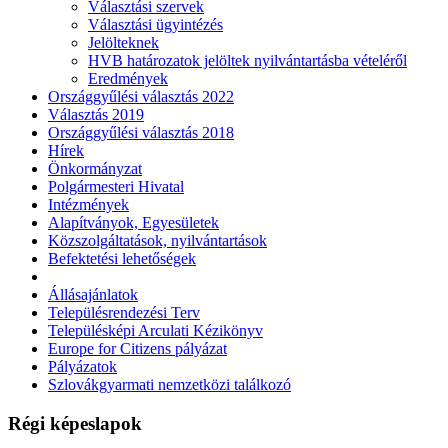
Választási szervek
Választási ügyintézés
Jelölteknek
HVB határozatok jelöltek nyilvántartásba vételéről
Eredmények
Országgyűlési választás 2022
Választás 2019
Országgyűlési választás 2018
Hírek
Önkormányzat
Polgármesteri Hivatal
Intézmények
Alapítványok, Egyesületek
Közszolgáltatások, nyilvántartások
Befektetési lehetőségek
Állásajánlatok
Településrendezési Terv
Településképi Arculati Kézikönyv
Europe for Citizens pályázat
Pályázatok
Szlovákgyarmati nemzetközi találkozó
Régi képeslapok