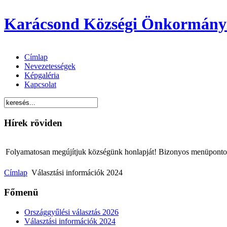
Karácsond Községi Önkormány
Címlap
Nevezetességek
Képgaléria
Kapcsolat
Hírek röviden
Folyamatosan megújítjuk községünk honlapját! Bizonyos menüpontok 
Címlap
Választási információk 2024
Főmenü
Országgyűlési választás 2026
Választási információk 2024