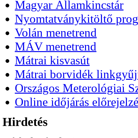
Magyar Államkincstár
Nyomtatványkitöltő pro
Volán menetrend
MÁV menetrend
Mátrai kisvasút
Mátrai borvidék linkgyű
Országos Meterológiai Sz
Online időjárás előrejelz
Hirdetés