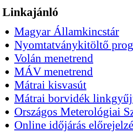
Linkajánló
Magyar Államkincstár
Nyomtatványkitöltő pro
Volán menetrend
MÁV menetrend
Mátrai kisvasút
Mátrai borvidék linkgyű
Országos Meterológiai Sz
Online időjárás előrejelz