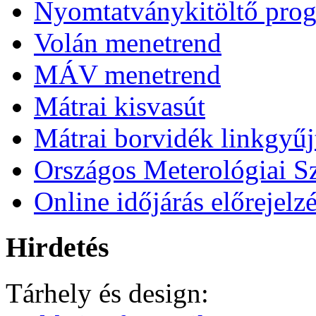
Nyomtatványkitöltő pro
Volán menetrend
MÁV menetrend
Mátrai kisvasút
Mátrai borvidék linkgyű
Országos Meterológiai Sz
Online időjárás előrejelz
Hirdetés
Tárhely és design: