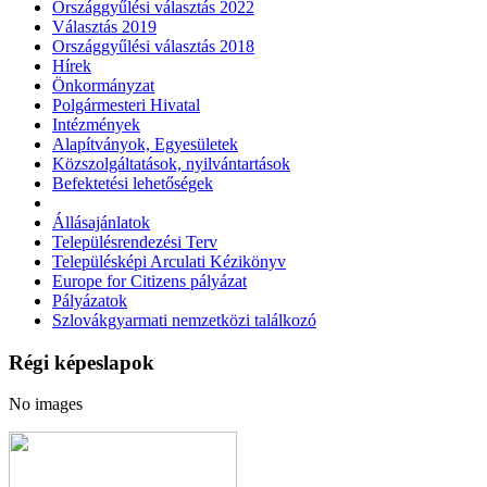
Országgyűlési választás 2022
Választás 2019
Országgyűlési választás 2018
Hírek
Önkormányzat
Polgármesteri Hivatal
Intézmények
Alapítványok, Egyesületek
Közszolgáltatások, nyilvántartások
Befektetési lehetőségek
Állásajánlatok
Településrendezési Terv
Településképi Arculati Kézikönyv
Europe for Citizens pályázat
Pályázatok
Szlovákgyarmati nemzetközi találkozó
Régi képeslapok
No images