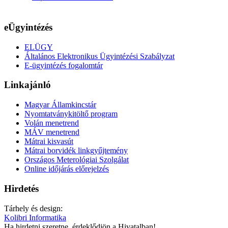
eÜgyintézés
ELÜGY
Általános Elektronikus Ügyintézési Szabályzat
E-ügyintézés fogalomtár
Linkajánló
Magyar Államkincstár
Nyomtatványkitöltő program
Volán menetrend
MÁV menetrend
Mátrai kisvasút
Mátrai borvidék linkgyűjtemény
Országos Meterológiai Szolgálat
Online időjárás előrejelzés
Hirdetés
Tárhely és design:
Kolibri Informatika
Ha hirdetni szeretne, érdeklődjön a Hivatalban!