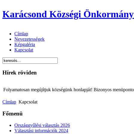
Karácsond Községi Önkormány
Címlap
Nevezetességek
Képgaléria
Kapcsolat
Hírek röviden
Folyamatosan megújítjuk községünk honlapját! Bizonyos menüpontok 
Címlap
Kapcsolat
Főmenü
Országgyűlési választás 2026
Választási információk 2024