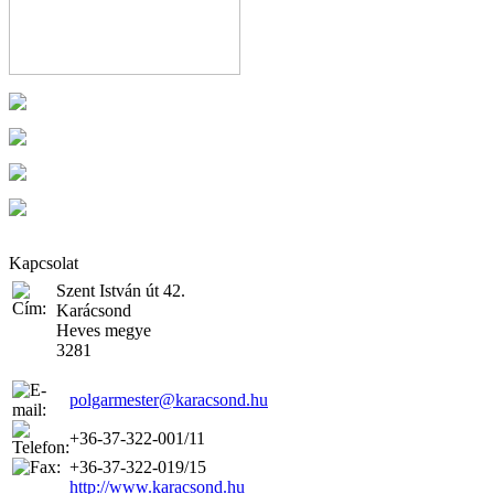
Kapcsolat
Szent István út 42.
Karácsond
Heves megye
3281
polgarmester@karacsond.hu
+36-37-322-001/11
+36-37-322-019/15
http://www.karacsond.hu