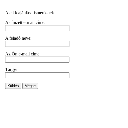
A cikk ajánlása ismerősnek.
A címzett e-mail címe:
A feladó neve:
Az Ön e-mail címe:
Tárgy:
Küldés
Mégse