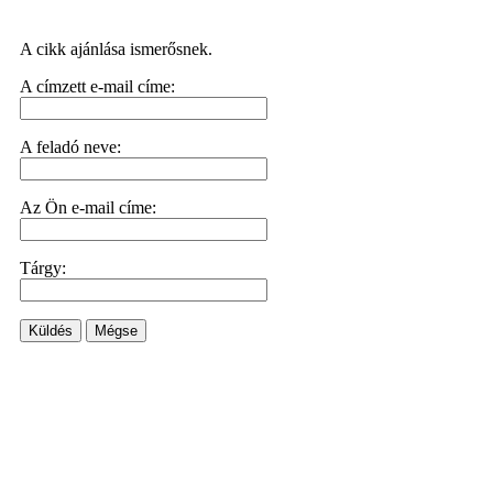
A cikk ajánlása ismerősnek.
A címzett e-mail címe:
A feladó neve:
Az Ön e-mail címe:
Tárgy:
Küldés
Mégse