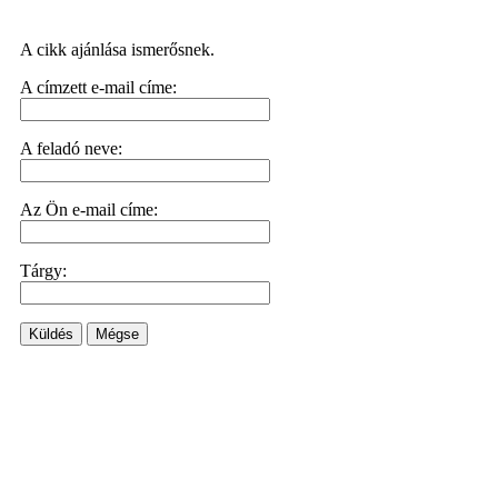
A cikk ajánlása ismerősnek.
A címzett e-mail címe:
A feladó neve:
Az Ön e-mail címe:
Tárgy:
Küldés
Mégse