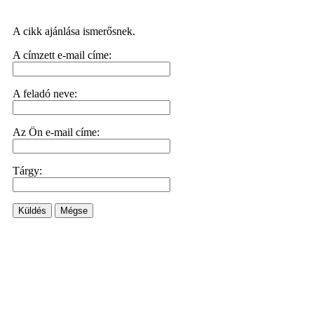
A cikk ajánlása ismerősnek.
A címzett e-mail címe:
A feladó neve:
Az Ön e-mail címe:
Tárgy:
Küldés
Mégse