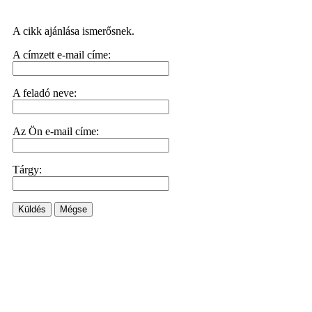
A cikk ajánlása ismerősnek.
A címzett e-mail címe:
A feladó neve:
Az Ön e-mail címe:
Tárgy:
Küldés
Mégse