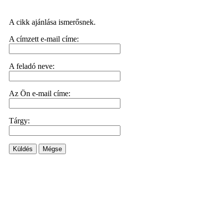
A cikk ajánlása ismerősnek.
A címzett e-mail címe:
A feladó neve:
Az Ön e-mail címe:
Tárgy:
Küldés
Mégse