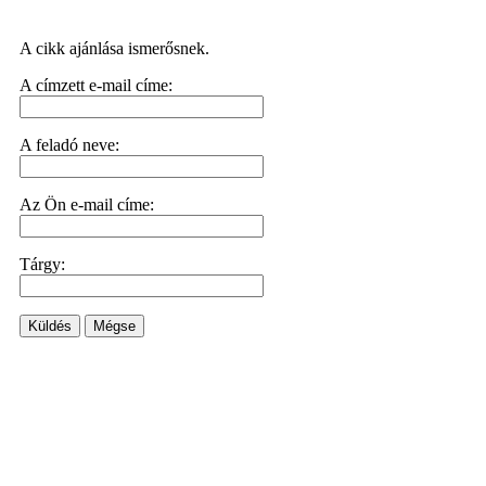
A cikk ajánlása ismerősnek.
A címzett e-mail címe:
A feladó neve:
Az Ön e-mail címe:
Tárgy:
Küldés
Mégse