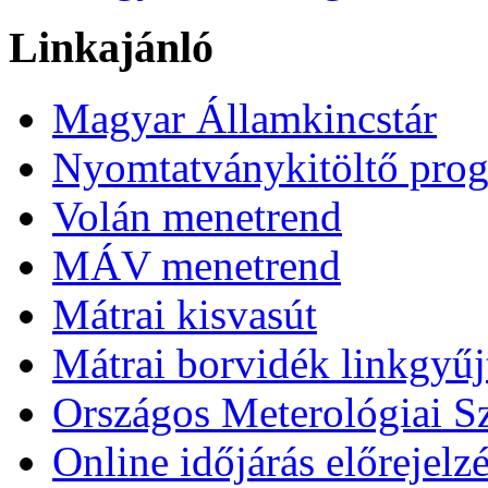
Linkajánló
Magyar Államkincstár
Nyomtatványkitöltő pro
Volán menetrend
MÁV menetrend
Mátrai kisvasút
Mátrai borvidék linkgyű
Országos Meterológiai Sz
Online időjárás előrejelz