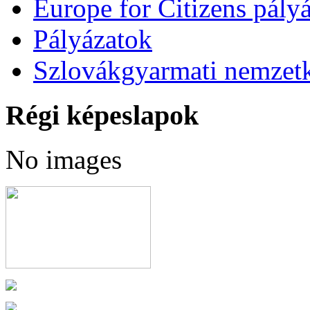
Europe for Citizens pályá
Pályázatok
Szlovákgyarmati nemzetk
Régi képeslapok
No images