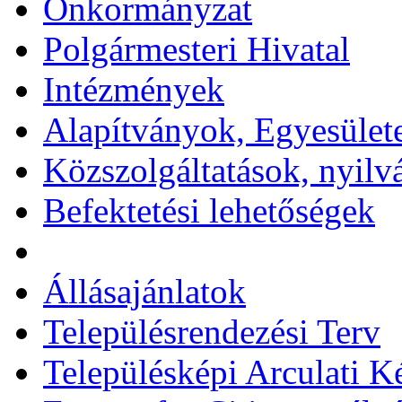
Önkormányzat
Polgármesteri Hivatal
Intézmények
Alapítványok, Egyesület
Közszolgáltatások, nyilv
Befektetési lehetőségek
Állásajánlatok
Településrendezési Terv
Településképi Arculati 