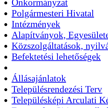
Önkormányzat
Polgármesteri Hivatal
Intézmények
Alapítványok, Egyesület
Közszolgáltatások, nyilv
Befektetési lehetőségek
Állásajánlatok
Településrendezési Terv
Településképi Arculati 