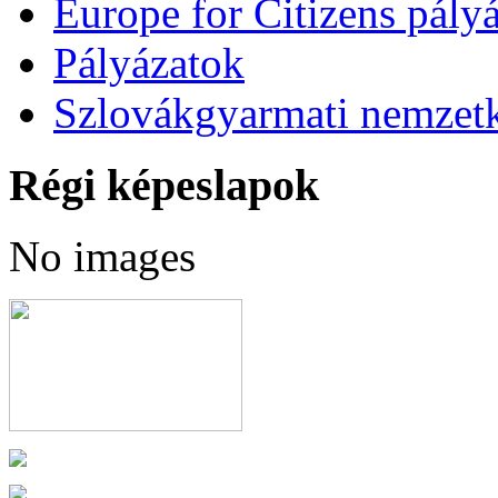
Europe for Citizens pályá
Pályázatok
Szlovákgyarmati nemzetk
Régi képeslapok
No images