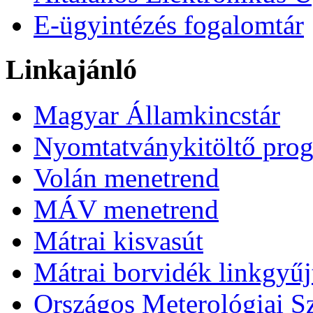
E-ügyintézés fogalomtár
Linkajánló
Magyar Államkincstár
Nyomtatványkitöltő pro
Volán menetrend
MÁV menetrend
Mátrai kisvasút
Mátrai borvidék linkgyű
Országos Meterológiai Sz