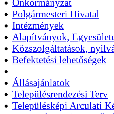
Önkormányzat
Polgármesteri Hivatal
Intézmények
Alapítványok, Egyesület
Közszolgáltatások, nyilv
Befektetési lehetőségek
Állásajánlatok
Településrendezési Terv
Településképi Arculati 