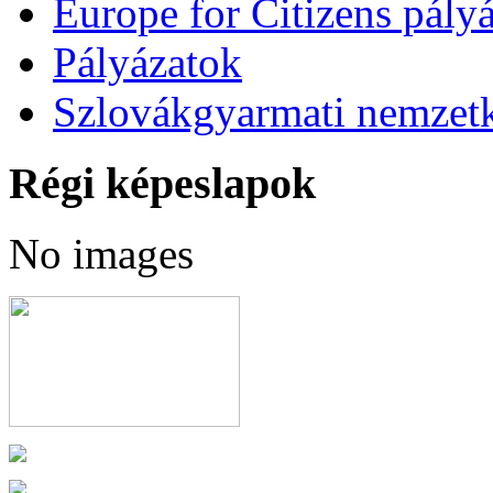
Europe for Citizens pályá
Pályázatok
Szlovákgyarmati nemzetk
Régi képeslapok
No images