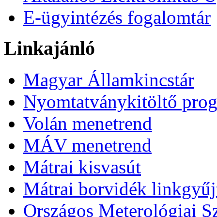
E-ügyintézés fogalomtár
Linkajánló
Magyar Államkincstár
Nyomtatványkitöltő pro
Volán menetrend
MÁV menetrend
Mátrai kisvasút
Mátrai borvidék linkgyű
Országos Meterológiai Sz