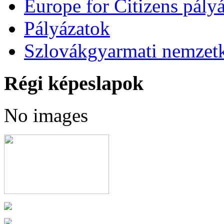
Europe for Citizens pályá
Pályázatok
Szlovákgyarmati nemzetk
Régi képeslapok
No images