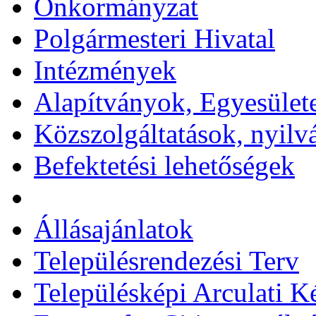
Önkormányzat
Polgármesteri Hivatal
Intézmények
Alapítványok, Egyesület
Közszolgáltatások, nyilv
Befektetési lehetőségek
Állásajánlatok
Településrendezési Terv
Településképi Arculati 