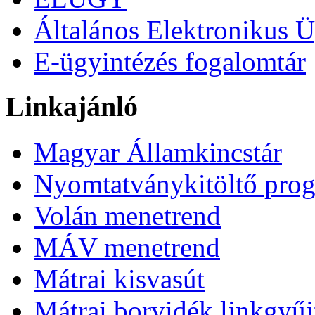
Általános Elektronikus Ü
E-ügyintézés fogalomtár
Linkajánló
Magyar Államkincstár
Nyomtatványkitöltő pro
Volán menetrend
MÁV menetrend
Mátrai kisvasút
Mátrai borvidék linkgyű