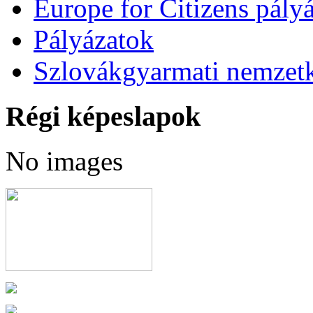
Europe for Citizens pályá
Pályázatok
Szlovákgyarmati nemzetk
Régi képeslapok
No images