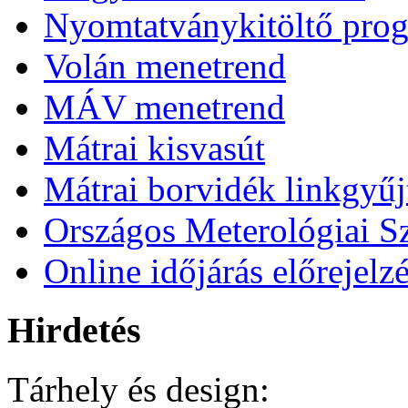
Nyomtatványkitöltő pro
Volán menetrend
MÁV menetrend
Mátrai kisvasút
Mátrai borvidék linkgyű
Országos Meterológiai Sz
Online időjárás előrejelz
Hirdetés
Tárhely és design: