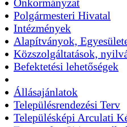
Önkormányzat
Polgármesteri Hivatal
Intézmények
Alapítványok, Egyesület
Közszolgáltatások, nyilv
Befektetési lehetőségek
Állásajánlatok
Településrendezési Terv
Településképi Arculati 