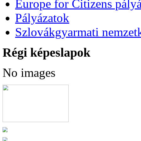
Europe for Citizens pályá
Pályázatok
Szlovákgyarmati nemzetk
Régi képeslapok
No images