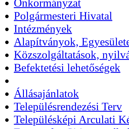
Önkormányzat
Polgármesteri Hivatal
Intézmények
Alapítványok, Egyesület
Közszolgáltatások, nyilv
Befektetési lehetőségek
Állásajánlatok
Településrendezési Terv
Településképi Arculati 