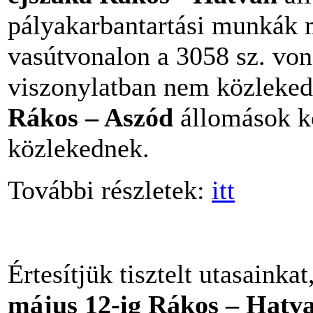
pályakarbantartási munkák m
vasútvonalon a 3058 sz. von
viszonylatban nem közleked
Rákos – Aszód
állomások k
közlekednek.
További részletek:
itt
Értesítjük tisztelt utasainka
május 12-ig Rákos – Hatv