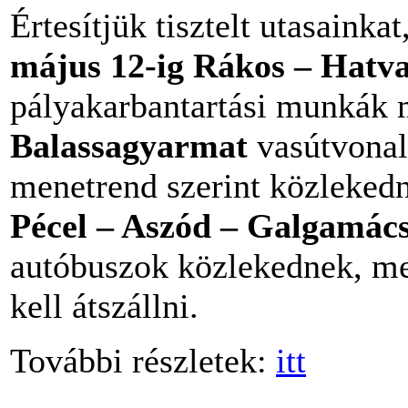
Értesítjük tisztelt utasainka
május 12-ig Rákos – Hatv
pályakarbantartási munkák 
Balassagyarmat
vasútvonal
menetrend szerint közleked
Pécel – Aszód – Galgamác
autóbuszok közlekednek, m
kell átszállni.
További részletek:
itt