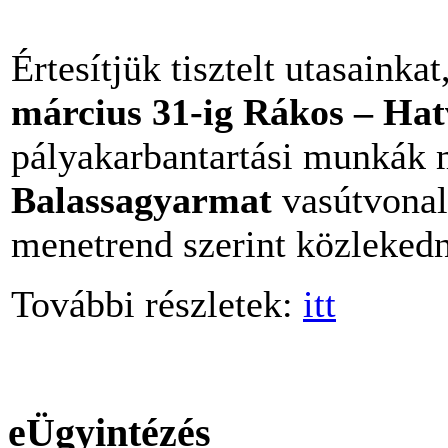
Értesítjük tisztelt utasainka
március 31-ig Rákos – Ha
pályakarbantartási munkák 
Balassagyarmat
vasútvonal
menetrend szerint közleked
További részletek:
itt
eÜgyintézés