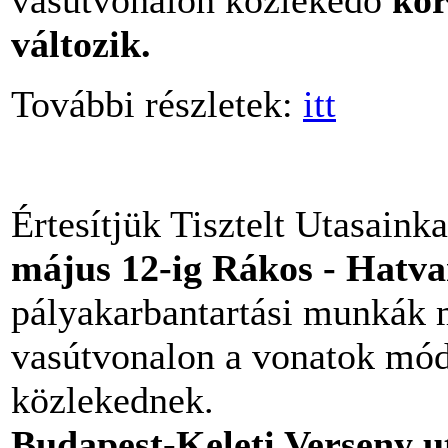
vasútvonalon közlekedő
kör
változik.
További részletek:
itt
Értesítjük Tisztelt Utasaink
május 12-ig Rákos - Hatv
pályakarbantartási munkák m
vasútvonalon a vonatok módo
közlekednek.
Budapest-Keleti Verseny u