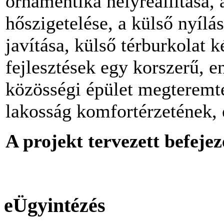
ornamentika helyreállítása,
hőszigetelése, a külső nyílá
javítása, külső térburkolat 
fejlesztések egy korszerű,
közösségi épület megteremté
lakosság komfortérzetének, 
A projekt tervezett befeje
eÜgyintézés