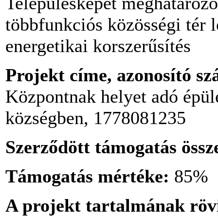
Településképet meghatározó 
többfunkciós közösségi tér l
energetikai korszerűsítés
Projekt címe, azonosító s
Központnak helyet adó épüle
községben, 1778081235
Szerződött támogatás össz
Támogatás mértéke:
85%
A projekt tartalmának röv