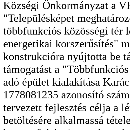
Községi Önkormányzat a VP
"Településképet meghatározó
többfunkciós közösségi tér l
energetikai korszerűsítés" 
konstrukcióra nyújtotta be t
támogatást a "Többfunkciós
adó épület kialakítása Kará
1778081235 azonosító számú
tervezett fejlesztés célja a
betöltésére alkalmassá tétel