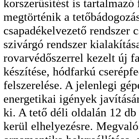
korszerűsítést is tartalmazó 
megtörténik a tetőbádogozás
csapadékelvezető rendszer cs
szivárgó rendszer kialakítás
rovarvédőszerrel kezelt új f
készítése, hódfarkú cserépfe
felszerelése. A jelenlegi gé
energetikai igények javítás
ki. A tető déli oldalán 12
kerül elhelyezésre. Megvaló