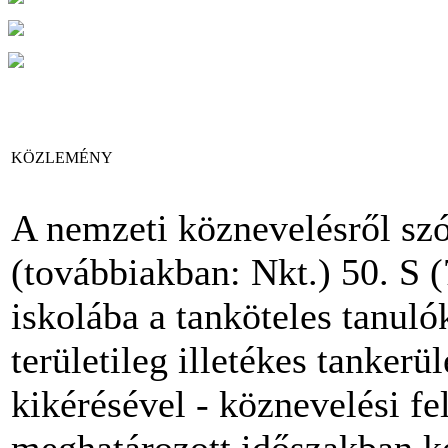
KÖZLEMÉNY
A nemzeti köznevelésről sz
(továbbiakban: Nkt.) 50. S 
iskolába a tanköteles tanul
területileg illetékes tanker
kikérésével - köznevelési fel