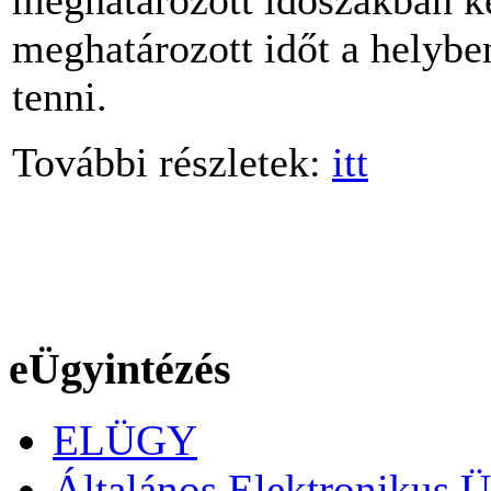
meghatározott időszakban kel
meghatározott időt a helyb
tenni.
További részletek:
itt
eÜgyintézés
ELÜGY
Általános Elektronikus Ü