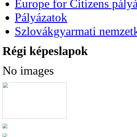
Europe for Citizens pályá
Pályázatok
Szlovákgyarmati nemzetk
Régi képeslapok
No images