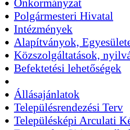
Önkormányzat
Polgármesteri Hivatal
Intézmények
Alapítványok, Egyesület
Közszolgáltatások, nyilv
Befektetési lehetőségek
Állásajánlatok
Településrendezési Terv
Településképi Arculati 