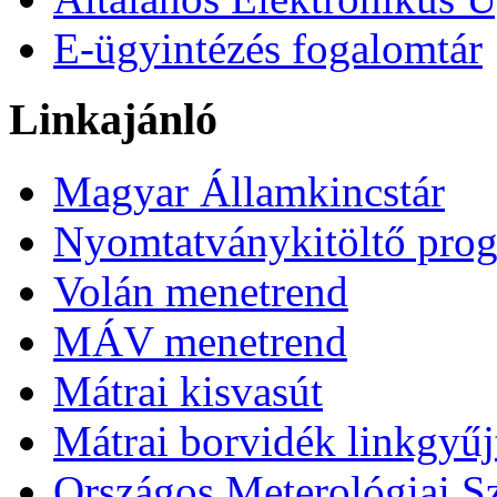
E-ügyintézés fogalomtár
Linkajánló
Magyar Államkincstár
Nyomtatványkitöltő pro
Volán menetrend
MÁV menetrend
Mátrai kisvasút
Mátrai borvidék linkgyű
Országos Meterológiai Sz