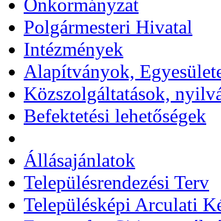
Önkormányzat
Polgármesteri Hivatal
Intézmények
Alapítványok, Egyesület
Közszolgáltatások, nyilv
Befektetési lehetőségek
Állásajánlatok
Településrendezési Terv
Településképi Arculati 