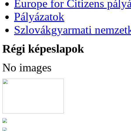
Europe for Citizens pályá
Pályázatok
Szlovákgyarmati nemzetk
Régi képeslapok
No images